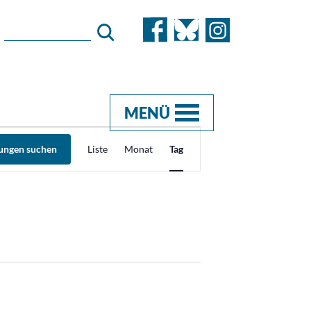
MENÜ
Veranstaltung
tungen suchen
Liste
Monat
Tag
Ansichten-
Navigation