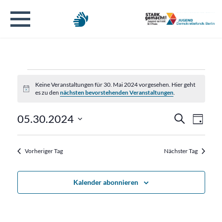
Veranstaltungen
Keine Veranstaltungen für 30. Mai 2024 vorgesehen. Hier geht
Hinweis
es zu den
nächsten bevorstehenden Veranstaltungen
.
für
Verans
Veran
05.30.2024
Suche
30.
Tag
Ansic
Datum
Suche
Navig
wählen.
Mai
Vorheriger Tag
Nächster Tag
und
2024
Ansicht
Kalender abonnieren
Naviga