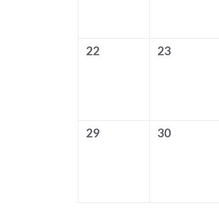
0
0
22
23
Veranstaltungen,
Veranstalt
0
0
29
30
Veranstaltungen,
Veranstalt