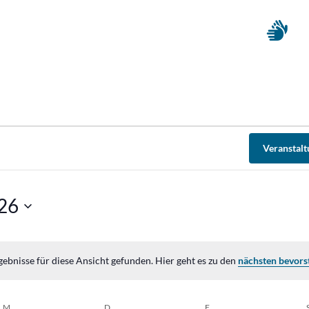
Veranstal
026
ebnisse für diese Ansicht gefunden. Hier geht es zu den
nächsten bevors
Hinweis
M
MITTWOCH
D
DONNERSTAG
F
FREITAG