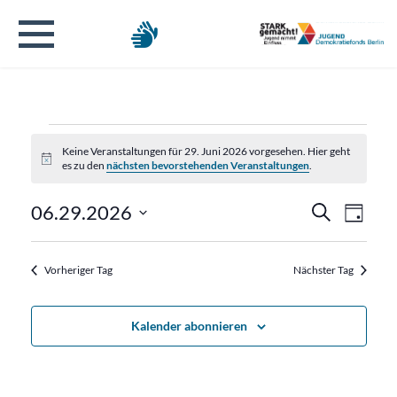
Veranstaltungen
Keine Veranstaltungen für 29. Juni 2026 vorgesehen. Hier geht
Hinweis
es zu den
nächsten bevorstehenden Veranstaltungen
.
für
Verans
Veran
06.29.2026
Suche
29.
Tag
Ansic
Datum
Suche
Navig
wählen.
Juni
Vorheriger Tag
Nächster Tag
und
2026
Ansicht
Kalender abonnieren
Naviga