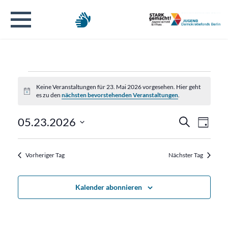
Veranstaltungen
Keine Veranstaltungen für 23. Mai 2026 vorgesehen. Hier geht
Hinweis
es zu den
nächsten bevorstehenden Veranstaltungen
.
für
Verans
Veran
05.23.2026
Suche
23.
Tag
Ansic
Datum
Suche
Navig
wählen.
Mai
Vorheriger Tag
Nächster Tag
und
2026
Ansicht
Kalender abonnieren
Naviga