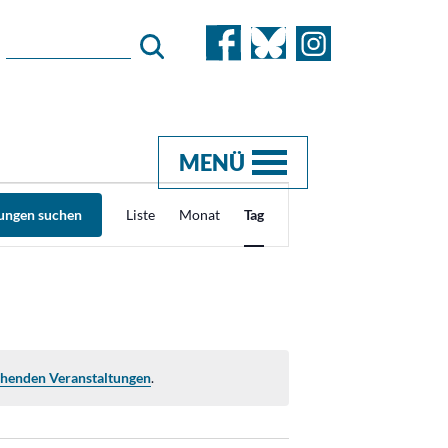
MENÜ
Veranstaltung
tungen suchen
Liste
Monat
Tag
Ansichten-
Navigation
ehenden Veranstaltungen
.