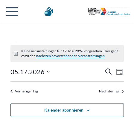
Veranstaltungen
Keine Veranstaltungen für 17. Mai 2026 vorgesehen. Hier geht
Hinweis
es zu den
nächsten bevorstehenden Veranstaltungen
.
für
Verans
Veran
05.17.2026
Suche
17.
Tag
Ansic
Datum
Suche
Navig
wählen.
Mai
Vorheriger Tag
Nächster Tag
und
2026
Ansicht
Kalender abonnieren
Naviga