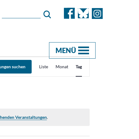
MENÜ
Veranstaltung
tungen suchen
Liste
Monat
Tag
Ansichten-
Navigation
ehenden Veranstaltungen
.